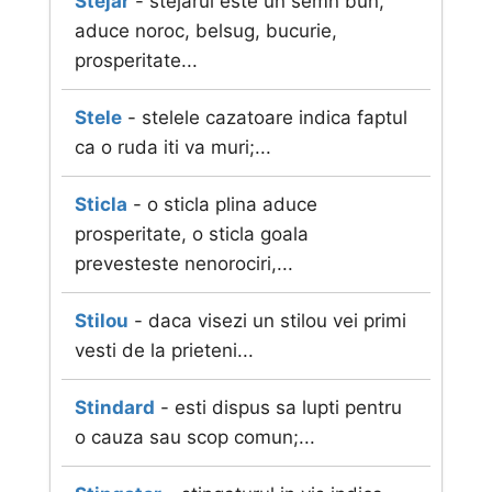
Stejar
- stejarul este un semn bun,
aduce noroc, belsug, bucurie,
prosperitate...
Stele
- stelele cazatoare indica faptul
ca o ruda iti va muri;...
Sticla
- o sticla plina aduce
prosperitate, o sticla goala
prevesteste nenorociri,...
Stilou
- daca visezi un stilou vei primi
vesti de la prieteni...
Stindard
- esti dispus sa lupti pentru
o cauza sau scop comun;...