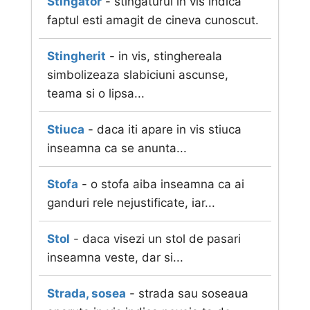
Stingator
- stingaturul in vis indica
faptul esti amagit de cineva cunoscut.
Stingherit
- in vis, stinghereala
simbolizeaza slabiciuni ascunse,
teama si o lipsa...
Stiuca
- daca iti apare in vis stiuca
inseamna ca se anunta...
Stofa
- o stofa aiba inseamna ca ai
ganduri rele nejustificate, iar...
Stol
- daca visezi un stol de pasari
inseamna veste, dar si...
Strada, sosea
- strada sau soseaua