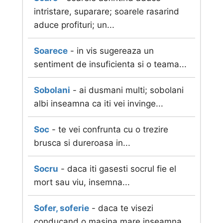
intristare, suparare; soarele rasarind
aduce profituri; un...
Soarece
- in vis sugereaza un
sentiment de insuficienta si o teama...
Sobolani
- ai dusmani multi; sobolani
albi inseamna ca iti vei invinge...
Soc
- te vei confrunta cu o trezire
brusca si dureroasa in...
Socru
- daca iti gasesti socrul fie el
mort sau viu, insemna...
Sofer, soferie
- daca te visezi
conducand o masina mare inseamna