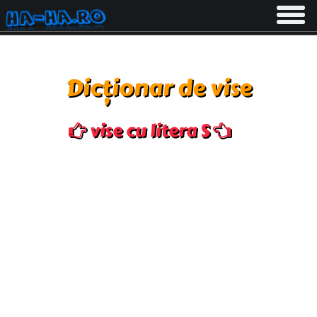
Toggle
navigati
Dicționar de vise
vise cu litera S