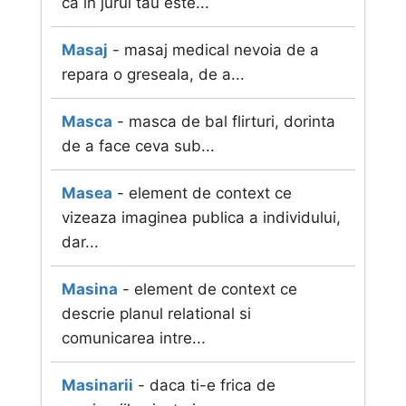
ca in jurul tau este...
Masaj
- masaj medical nevoia de a
repara o greseala, de a...
Masca
- masca de bal flirturi, dorinta
de a face ceva sub...
Masea
- element de context ce
vizeaza imaginea publica a individului,
dar...
Masina
- element de context ce
descrie planul relational si
comunicarea intre...
Masinarii
- daca ti-e frica de