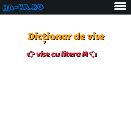
Toggle
navigati
Dicționar de vise
vise cu litera M