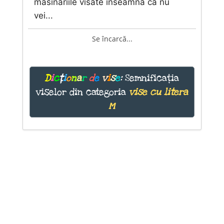
masinariile visate inseamna ca nu
vei...
Se încarcă...
D
i
c
ț
i
o
n
a
r
d
e
v
i
s
e
:
Semnificația
viselor din categoria
vise cu litera
M